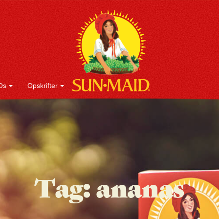
Os
Opskrifter
Tag:
ananas