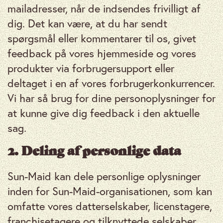
mailadresser, når de indsendes frivilligt af
dig. Det kan være, at du har sendt
spørgsmål eller kommentarer til os, givet
feedback på vores hjemmeside og vores
produkter via forbrugersupport eller
deltaget i en af ​​vores forbrugerkonkurrencer.
Vi har så brug for dine personoplysninger for
at kunne give dig feedback i den aktuelle
sag.
2. Deling af personlige data
Sun-Maid kan dele personlige oplysninger
inden for Sun-Maid-organisationen, som kan
omfatte vores datterselskaber, licenstagere,
franchisetagere og tilknyttede selskaber.