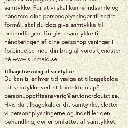
samtykke. For at vi skal kunne indsamle og
håndtere dine personoplysninger til andre
formål, skal du dog give samtykke til
behandlingen. Du giver samtykke til
håndteringen af ​​dine personoplysninger i
forbindelse med din brug af vores tjenester
på www.sunmaid.se.
Tilbagetrækning af samtykke
Du kan til enhver tid vælge at tilbagekalde
dit samtykke ved at kontakte os på
personuppgiftsansvarig@arvidnordquist.se.
Hvis du tilbagekalder dit samtykke, sletter
vi personoplysningerne og indstiller den
behandling, der er omfattet af samtykket.