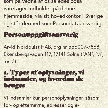
som på vegne af os således også
varetager indholdet på denne
hjemmeside, via sit hovedkontor i Sverige
og står dermed som Persondataansvarlig.
Personuppgiftsansvarig
Arvid Nordquist HAB, org nr 556007-7868,
Ekensbergsvägen 117, 17141 Solna (”AN”, “vi”,
“oss”).
1. Typer af oplysninger, vi
indsamler, og hvordan de
bruges
Vi indsamler kun personoplysninger, såsom
for- og efternavne, adresser og e-