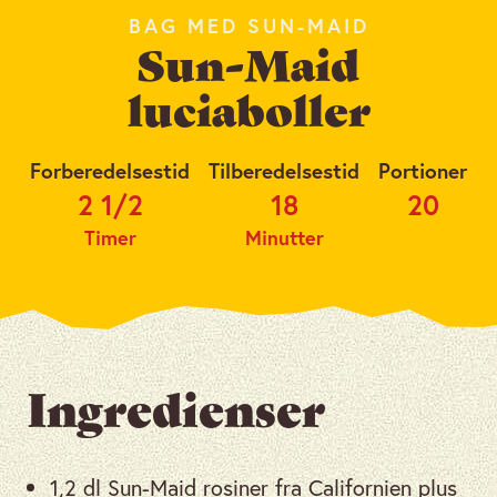
BAG MED SUN-MAID
Sun-Maid
luciaboller
Forberedelsestid
Tilberedelsestid
Portioner
2 1/2
18
20
Timer
Minutter
Ingredienser
1,2 dl Sun-Maid rosiner fra Californien plus