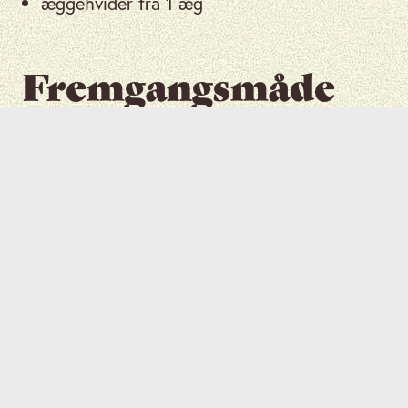
æggehvider fra 1 æg
Fremgangsmåde
Bland
safranen i det smeltede
1
smør. Lad stå i 30 minutter for at
identificere smagen.
Opvarm
mælk, lad det simre og
tag derefter af varmen. Rør
smeltet smør, sukker og salt i.
2
Hæld i en skål og lad det køle af,