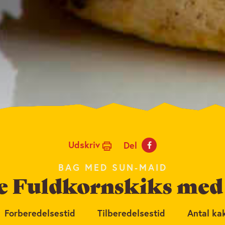
Udskriv
Del
BAG MED SUN-MAID
 Fuldkornskiks med
Forberedelsestid
Tilberedelsestid
Antal ka