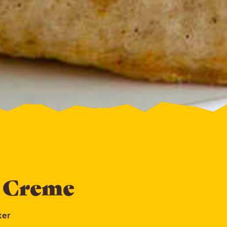
 Creme
ker