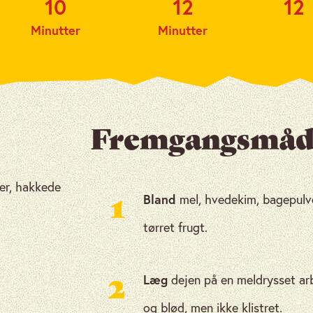
10
12
12
Minutter
Minutter
Fremgangsmåd
ser, hakkede
Bland
mel, hvedekim, bagepulver
1
tørret frugt.
Læg
dejen på en meldrysset arb
2
og blød, men ikke klistret.