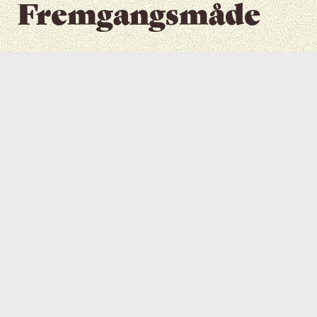
Fremgangsmåde
Tilføj rosiner til en lille skål; tilsæt
1
nok varmt vand til at dække
rosinerne.
2
Lad stå i 10 minutter.
3
Fjern vandet og lad det tørre.
Placer i foodprocessor; tilsæt
4
granola, mandler og