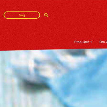
Search
Search
Term
Produkter
Om 