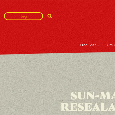
Search
Search
Term
Produkter
Om 
SUN-MA
RESEALAB